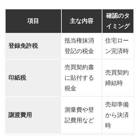
確認のタ
項目
主な内容
イミング
抵当権抹消
住宅ロー
登録免許税
登記の税金
ン完済時
売買契約書
売買契約
印紙税
に貼付する
締結時
税金
売却準備
測量費や登
譲渡費用
から決済
記費用など
時