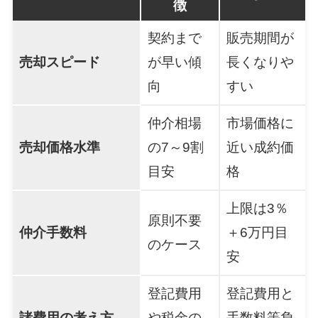
徴
契約まで
販売期間が
売却スピード
が早い傾
長くなりや
向
すい
仲介相場
市場価格に
売却価格水準
の7～9割
近い成約価
目安
格
上限は3％
原則不要
仲介手数料
＋6万円目
のケース
安
登記費用
登記費用と
諸費用の考え方
や税金の
手数料等負