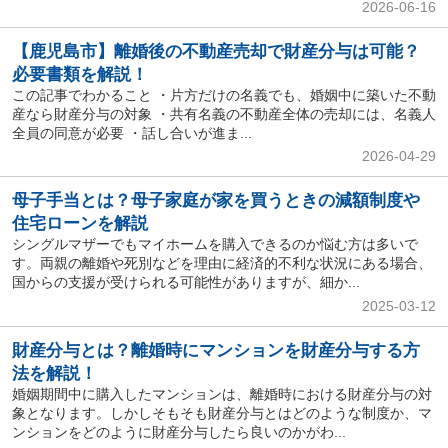
2026-06-16
【鹿児島市】離婚後の不動産売却で財産分与は可能？
必要書類を解説！
この記事でわかること ・片方だけの名義でも、婚姻中に築いた不動
産なら財産分与の対象 ・共有名義の不動産全体の売却には、名義人
全員の同意が必要 ・話し合いが進ま...
2026-04-29
母子手当とは？母子家庭が家を買うときの減額制度や
住宅ローンを解説
シングルマザーでもマイホームを購入できるのか悩む方は多いで
す。両親の離婚や死別などを理由に経済的不利な状況にある場合、
国からの支援が受けられる可能性がありますが、細か...
2025-03-12
財産分与とは？離婚時にマンションを財産分与する方
法を解説！
婚姻期間中に購入したマンションは、離婚時における財産分与の対
象となります。しかしそもそも財産分与とはどのような制度か、マ
ンションをどのように財産分与したら良いのかがわ...