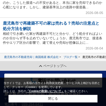
のか。こうした接道への不安があると、本当に家を売却できるのか
心配になります。しかし、建築基準法上の道路や接道義...
2026-08-05
鹿児島市で再建築不可の家は売れる？売却の注意点と
処分方法を解説
相続で引き継いだ家が再建築不可だと分かり、どう処分すればよい
のか分からず手を止めていないでしょうか。鹿児島市では、接道条
件やエリア区分の影響で、建て替えや売却が想像以上に...
2026-08-04
鹿児島市の不動産売却｜南国殖産 株式会社
ブログ一覧
鹿児島市の不動産
ページトップへ
電話でお問い合わせ
当サイトでは、お客様の当サイト利用状況把握、サービス向上検討を目的と
して、クッキー（Cookie）を使用しています。
詳しくは、当社の
「Cookieの取扱いについて」
をご確認ください。
鹿児島市の不動産売却｜南国殖産株式会社
閉じる
〒891-0103 鹿児島県鹿児島市皇徳寺台２丁目２番１０号
電話番号：
099-264-6411