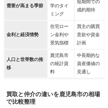
短期間での
需要が高まる季節
学のタイ
成約期待
ミング
住宅ロー
買主の購買
金利と経済情勢
ン金利や
意欲や資金
景気指標
計画
鹿児島市
中長期的な
人口と世帯数の推
の統計資
資産価値の
移
料
見通し
買取と仲介の違いを鹿児島市の相場
で比較整理