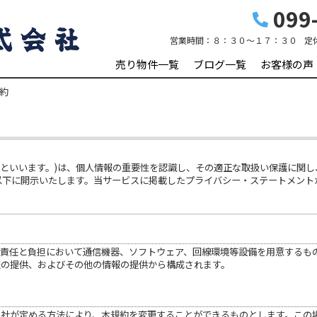
099-
営業時間：
８：３０～１７：３０
定
売り物件一覧
ブログ一覧
お客様の声
約
社」といいます。)は、個人情報の重要性を認識し、その適正な取扱い保護に関
以下に開示いたします。当サービスに掲載したプライバシー・ステートメント
の責任と負担において通信機器、ソフトウェア、回線環境等設備を用意するも
報の提供、およびその他の情報の提供から構成されます。
当社が定める方法により、本規約を変更することができるものとします。この