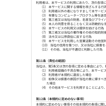
利用者は、本サービスの利用にあたり、次の各項
（1） 本サービスに関する情報を改ざんする行
（2） 利用者以外の者になりすまして本サービ
（3） 有害なコンピュータープログラム等を送
（4） 第三者又は当社の財産、名誉及びプライ
（5） 本人の同意を得ることなく又は詐欺的な
（6） 本サービスの利用又は提供を妨げる行為
（7） 第三者又は当社の著作権その他の知的財
（8） 法令又は公序良俗に反する行為
（9） 本サービスを利用した営業活動その他営
（10） 当社の信用を傷つけ、又は当社に損害
（11） その他、当社が不適切と判断した行為
第11条（責任の範囲）
当社は、第5条又は次の各項に定める事由により、
（1） 利用者設備の不具合等により、本サービ
（2） 利用者が本規約に違反した場合
（3） 紛争又は損害の原因が当社の責に帰す
た場合
（4） その他本サービスを利用することによ
第12条（本規約に定めのない事項）
本規約に定めのない事項その他本規約の条項に関