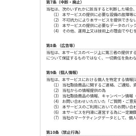
第7条（中断・廃止）
当社は、次のいずれかに該当すると判断した場合
（1） 本サービスの提供に必要な設備の故障等
（2） 不可抗力により本サービスを提供できな
（3） 本サービスの提供に必要なデータのバッ
（4） その他、運用上又は技術上の理由でやむ
第8条 （広告等）
当社は、本サービスのページ上に第三者の提供す
について保証するものではなく、一切責任を負わ
第9条（個人情報）
当社は、本サービスにおける個人を特定する情報(
（1） 当社取扱商品に関するご連絡、ご通知、
（2） 当社からの情報提供の為
（3） 当社取扱商品の情報、キャンペーン情報
（4） お問い合わせいただいた「ご質問・ご意
（5） 本サービスのご利用においてのお問い
（6） 本サービスを円滑に運営する為に一定期
（7） 当社のマーケティングデータとして、個
第10条（禁止行為）