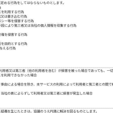
に定める行為をしてはならないものとします。
為
スを利用する行為
信又は書き込む行為
バシー等を侵害する行為
手段により第三者又は当社の個人情報を収集する行為
産権を侵害する行為
利を目的とする行為
を与える行為
利用者又は第三者（他の利用者を含む）が損害を被った場合であっても、一
スを利用できなかった場合
べき事由による場合を除き、本サービスの利用によって利用者と第三者との間
り、当社の責によらずして利用者又は第三者に損害が発生した場合
し疑義を生じたときは、協議のうえ円満に解決を図るものとします。