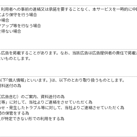
、利用者への事前の連絡又は承諾を要することなく、本サービスを一時的に中
により保守を行う場合
い場合
クアップ等を行なう場合
を得ない場合
る広告を掲載することがあります。なお、当該広告は広告提供者の責任で掲載
ないものとします。
以下｢個人情報｣といいます。)は、以下のとおり取り扱うものとします。
資料送付の為
（広告含む）のご案内、資料送付の為
見等」に対して、当社よりご連絡をさせていただく為
合わせ・発生したトラブル等に対して、当社よりご連絡させていただく為
間の保管をする為
人が特定できない形での利用をする為