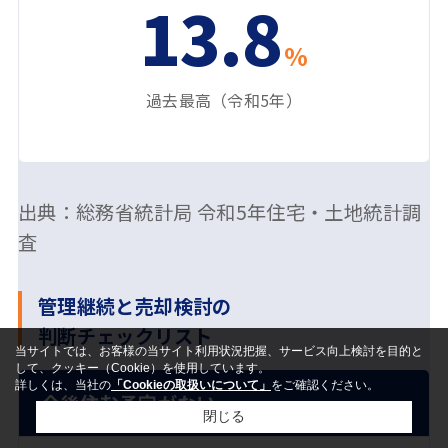
13.8
%
過去最高（令和5年）
出典：総務省統計局 令和5年住宅・土地統計調
査
管理継続と売却検討の
判断チェックリスト
当サイトでは、お客様の当サイト利用状況把握、サービス向上検討を目的と
して、クッキー（Cookie）を使用しています。
詳しくは、当社の
「Cookieの取扱いについて」
をご確認ください。
状況
判断の目安
今後住む予定がない
閉じる