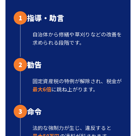
指導・助言
1
自治体から修繕や草刈りなどの改善を
求められる段階です。
勧告
2
固定資産税の特例が解除され、税金が
最大6倍
に跳ね上がります。
命令
3
法的な強制力が生じ、違反すると
最大50万円
の過料が科されます。