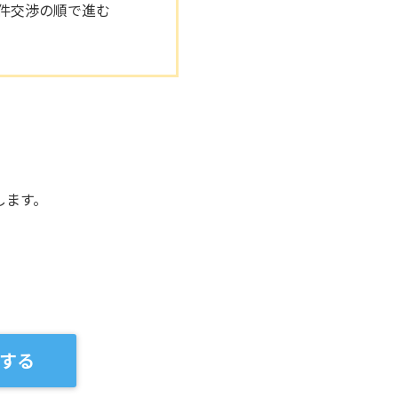
件交渉の順で進む
します。
する