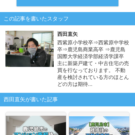
この記事を書いたスタッフ
西田直矢
西紫原小学校卒⇒西紫原中学校
卒⇒鹿児島商業高卒 ⇒鹿児島
国際大学経済学部経済学課卒
主に新築戸建て・中古住宅の売
買を行なっております。 不動
産を検討されている方のほとん
どの方は期待...
西田直矢が書いた記事