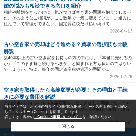
婚の悩みも相談できる窓口を紹介
相続や離婚をきっかけに、気がつけば空き家の問題を抱えてしまっ
た。そのようなご相談が、ここ数年で一気に増えています。遠方に
住んでいて管理ができない、固定資産税だけ払い続けて...
2026-04-13
古い空き家の売却はどう進める？買取の選択肢も比較
解説
築40年以上の古い空き家をお持ちの方の中には、「本当に売れるの
か」「このまま持ち続けるべきか」と悩まれる方も多いのではない
でしょうか。特に、毎年の固定資産税や管理の手間が...
2026-02-26
空き家を取得したら名義変更が必要！その理由と手続
きに必要な費用を解説
この記事のハイライト ●名義変更をしないと売却が困難になったり
当サイトでは、お客様の当サイト利用状況把握、サービス向上検討を目的と
親族間トラブルに発展したりするリスクがある●相続・売買・贈与
して、クッキー（Cookie）を使用しています。
などで空き家を取得した際にはそれぞ...
詳しくは、当社の
「Cookieの取扱いについて」
をご確認ください。
2026-01-27
閉じる
離婚