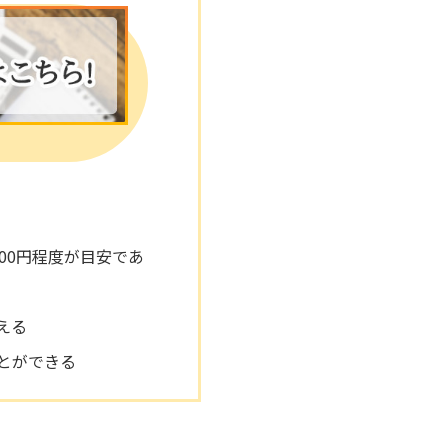
000円程度が目安であ
える
とができる