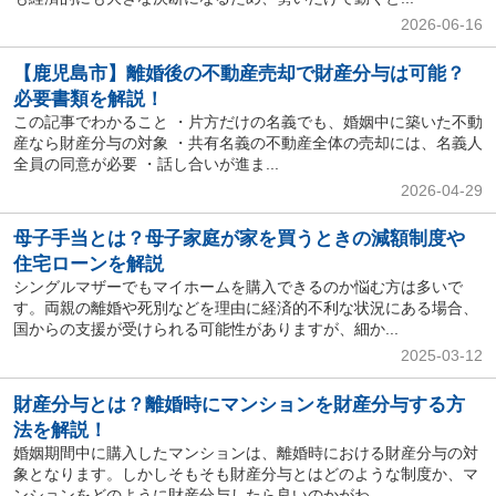
2026-06-16
【鹿児島市】離婚後の不動産売却で財産分与は可能？
必要書類を解説！
この記事でわかること ・片方だけの名義でも、婚姻中に築いた不動
産なら財産分与の対象 ・共有名義の不動産全体の売却には、名義人
全員の同意が必要 ・話し合いが進ま...
2026-04-29
母子手当とは？母子家庭が家を買うときの減額制度や
住宅ローンを解説
シングルマザーでもマイホームを購入できるのか悩む方は多いで
す。両親の離婚や死別などを理由に経済的不利な状況にある場合、
国からの支援が受けられる可能性がありますが、細か...
2025-03-12
財産分与とは？離婚時にマンションを財産分与する方
法を解説！
婚姻期間中に購入したマンションは、離婚時における財産分与の対
象となります。しかしそもそも財産分与とはどのような制度か、マ
ンションをどのように財産分与したら良いのかがわ...