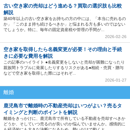
古い空き家の売却はどう進める？買取の選択肢も比較
解説
築40年以上の古い空き家をお持ちの方の中には、「本当に売れるの
か」「このまま持ち続けるべきか」と悩まれる方も多いのではない
でしょうか。特に、毎年の固定資産税や管理の手間が...
2026-02-26
空き家を取得したら名義変更が必要！その理由と手続
きに必要な費用を解説
この記事のハイライト ●名義変更をしないと売却が困難になったり
親族間トラブルに発展したりするリスクがある●相続・売買・贈与
などで空き家を取得した際にはそれぞ...
2026-01-27
離婚
鹿児島市で離婚時の不動産売却はいつがよい？売るタ
イミングと判断のポイントを解説
離婚をきっかけに、鹿児島市で所有している不動産を売却すべきか
どうか、そしていつ売るのが良いのか悩んでいませんか。感情的に
も経済的にも大きな決断になるため、勢いだけで動くと...