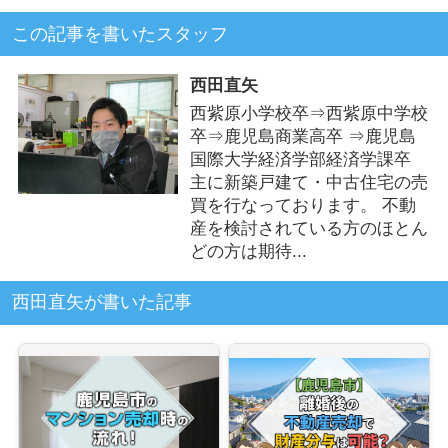
この記事を書いたスタッフ
西田直矢
西紫原小学校卒⇒西紫原中学校
卒⇒鹿児島商業高卒 ⇒鹿児島
国際大学経済学部経済学課卒
主に新築戸建て・中古住宅の売
買を行なっております。 不動
産を検討されている方のほとん
どの方は期待...
西田直矢が書いた記事