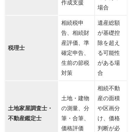
作成支援
場合
相続税申
遺産総額
告、相続財
が基礎控
産評価、準
除を超え
税理士
確定申告、
る可能性
生前の節税
がある場
対策
合
相続不動
土地・建物
産の面積
土地家屋調査士・
の測量、分
や区画分
不動産鑑定士
筆・合筆、
け、価格
価格評価
判断が必