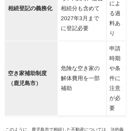
によ
相続登記の義務化
相続分も含めて
る過
2027年3月まで
料あ
に登記必要
り
申請
時期
危険な空き家の
や条
空き家補助制度
解体費用を一部
件に
（鹿児島市）
補助
注意
が必
要
このように、鹿児島市で相続した不動産については、法的義