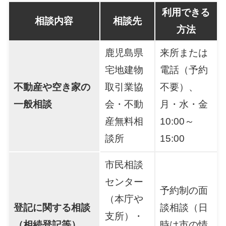
利用できる
相談内容
相談先
方法
鹿児島県
来所または
宅地建物
電話（予約
不動産や空き家の
取引業協
不要）、
一般相談
会・不動
月・水・金
産無料相
10:00～
談所
15:00
市民相談
センター
予約制の面
（本庁や
登記に関する相談
談相談（日
支所）・
（相続登記等）
時は市の情