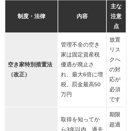
主な
制度・法律
内容
注意
点
放置
管理不全の空き
リス
家は固定資産税
クへ
空き家特別措置法
優遇が廃止さ
の対
（改正）
れ、最大6倍に増
応が
税、罰金最高50
必須
万円
です
期限
取得を知ってか
超過
ら3年以内、過去