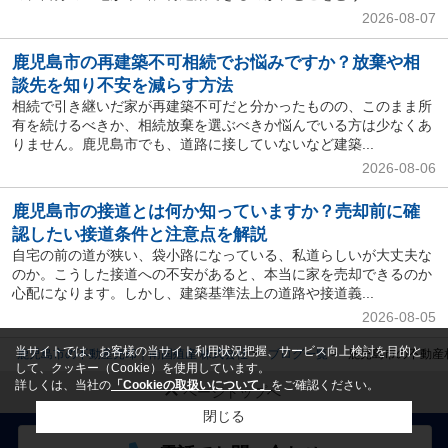
2026-08-07
鹿児島市の再建築不可相続でお悩みですか？放棄や相
談先を知り不安を減らす方法
相続で引き継いだ家が再建築不可だと分かったものの、このまま所
有を続けるべきか、相続放棄を選ぶべきか悩んでいる方は少なくあ
りません。鹿児島市でも、道路に接していないなど建築...
2026-08-06
鹿児島市の接道とは何か知っていますか？売却前に確
認したい接道条件と注意点を解説
自宅の前の道が狭い、袋小路になっている、私道らしいが大丈夫な
のか。こうした接道への不安があると、本当に家を売却できるのか
心配になります。しかし、建築基準法上の道路や接道義...
2026-08-05
当サイトでは、お客様の当サイト利用状況把握、サービス向上検討を目的と
鹿児島市の不動産売却｜南国殖産 株式会社
ブログ一覧
鹿児島市の不動産
して、クッキー（Cookie）を使用しています。
詳しくは、当社の
「Cookieの取扱いについて」
をご確認ください。
ページトップへ
閉じる