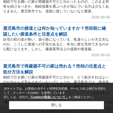
相続で引き継いだ家が再建築不可だと分かったものの、このまま所
有を続けるべきか、相続放棄を選ぶべきか悩んでいる方は少なくあ
りません。鹿児島市でも、道路に接していないなど建築...
2026-08-06
鹿児島市の接道とは何か知っていますか？売却前に確
認したい接道条件と注意点を解説
自宅の前の道が狭い、袋小路になっている、私道らしいが大丈夫な
のか。こうした接道への不安があると、本当に家を売却できるのか
心配になります。しかし、建築基準法上の道路や接道義...
2026-08-05
鹿児島市で再建築不可の家は売れる？売却の注意点と
処分方法を解説
相続で引き継いだ家が再建築不可だと分かり、どう処分すればよい
のか分からず手を止めていないでしょうか。鹿児島市では、接道条
件やエリア区分の影響で、建て替えや売却が想像以上に...
当サイトでは、お客様の当サイト利用状況把握、サービス向上検討を目的と
2026-08-04
して、クッキー（Cookie）を使用しています。
詳しくは、当社の
「Cookieの取扱いについて」
をご確認ください。
鹿児島市の不動産売却｜南国殖産 株式会社
ブログ一覧
将来の安心につな
閉じる
ページトップへ