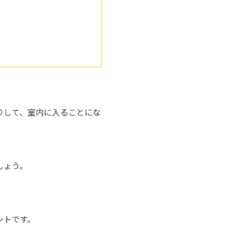
りして、室内に入ることにな
。
しょう。
ントです。