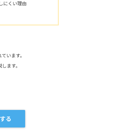
しにくい理由
れています。
説します。
する