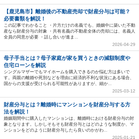
【鹿児島市】離婚後の不動産売却で財産分与は可能？
必要書類を解説！
この記事でわかること ・片方だけの名義でも、婚姻中に築いた不動
産なら財産分与の対象 ・共有名義の不動産全体の売却には、名義人
全員の同意が必要 ・話し合いが進ま...
2026-04-29
母子手当とは？母子家庭が家を買うときの減額制度や
住宅ローンを解説
シングルマザーでもマイホームを購入できるのか悩む方は多いで
す。両親の離婚や死別などを理由に経済的不利な状況にある場合、
国からの支援が受けられる可能性がありますが、細か...
2025-03-12
財産分与とは？離婚時にマンションを財産分与する方
法を解説！
婚姻期間中に購入したマンションは、離婚時における財産分与の対
象となります。しかしそもそも財産分与とはどのような制度か、マ
ンションをどのように財産分与したら良いのかがわ...
2025-01-21