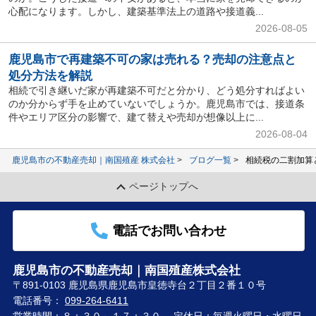
心配になります。しかし、建築基準法上の道路や接道義...
2026-08-05
鹿児島市で再建築不可の家は売れる？売却の注意点と
処分方法を解説
相続で引き継いだ家が再建築不可だと分かり、どう処分すればよい
のか分からず手を止めていないでしょうか。鹿児島市では、接道条
件やエリア区分の影響で、建て替えや売却が想像以上に...
2026-08-04
鹿児島市の不動産売却｜南国殖産 株式会社
ブログ一覧
相続税の二割加算
ページトップへ
電話でお問い合わせ
鹿児島市の不動産売却｜南国殖産株式会社
〒891-0103 鹿児島県鹿児島市皇徳寺台２丁目２番１０号
電話番号：
099-264-6411
営業時間：８：３０～１７：３０
定休日：毎週火曜日・水曜日