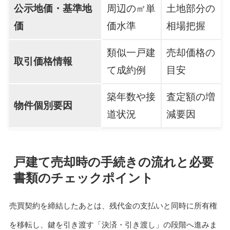
公示地価・基準地
周辺の㎡単
土地部分の
価
価水準
相場把握
類似一戸建
売却価格の
取引価格情報
て成約例
目安
築年数や接
査定額の増
物件個別要因
道状況
減要因
戸建て売却時の手続きの流れと必要
書類のチェックポイント
売買契約を締結したあとは、残代金の支払いと同時に所有権
を移転し、鍵を引き渡す「決済・引き渡し」の段階へ進みま