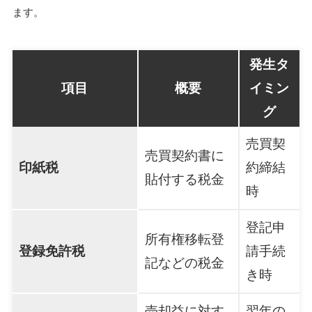
ます。
発生タ
項目
概要
イミン
グ
売買契
売買契約書に
印紙税
約締結
貼付する税金
時
登記申
所有権移転登
登録免許税
請手続
記などの税金
き時
売却益に対す
翌年の