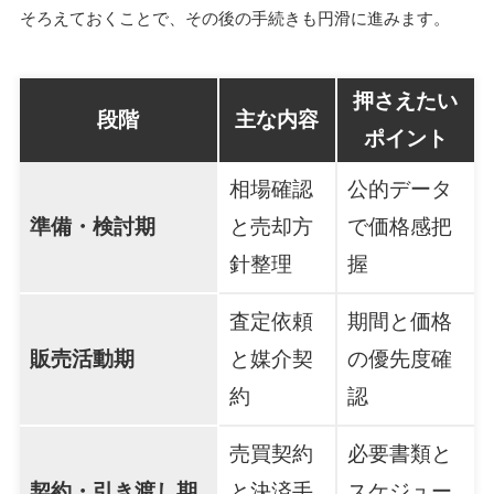
そろえておくことで、その後の手続きも円滑に進みます。
押さえたい
段階
主な内容
ポイント
相場確認
公的データ
準備・検討期
と売却方
で価格感把
針整理
握
査定依頼
期間と価格
販売活動期
と媒介契
の優先度確
約
認
売買契約
必要書類と
契約・引き渡し期
と決済手
スケジュー