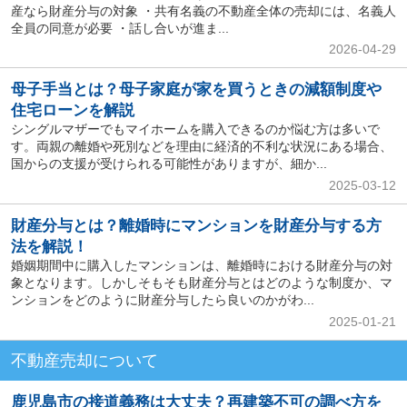
産なら財産分与の対象 ・共有名義の不動産全体の売却には、名義人
全員の同意が必要 ・話し合いが進ま...
2026-04-29
母子手当とは？母子家庭が家を買うときの減額制度や
住宅ローンを解説
シングルマザーでもマイホームを購入できるのか悩む方は多いで
す。両親の離婚や死別などを理由に経済的不利な状況にある場合、
国からの支援が受けられる可能性がありますが、細か...
2025-03-12
財産分与とは？離婚時にマンションを財産分与する方
法を解説！
婚姻期間中に購入したマンションは、離婚時における財産分与の対
象となります。しかしそもそも財産分与とはどのような制度か、マ
ンションをどのように財産分与したら良いのかがわ...
2025-01-21
不動産売却について
鹿児島市の接道義務は大丈夫？再建築不可の調べ方を