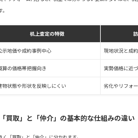
す。
机上査定の特徴
訪
公示地価や成約事例中心
現地状況と成
概算の価格帯把握向き
実勢価格に近
建物状態や形状を反映しにくい
劣化やリフォ
「買取」と「仲介」の基本的な仕組みの違い
きく「買取」と「仲介」に分かれます。