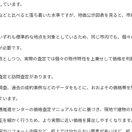
しています。
などと比べると落ち着いた水準ですが、地価公示図表を見ると、市
いずれも標準的な地点を対象としているため、同じ市内でも、個々
が必要です。
点としつつ、実際の査定では個々の物件特性を上乗せして価格を判
査定と訪問査定があります。
調査、過去の成約事例などのデータをもとに、おおよその価格帯を
ています。
通推進センターの価格査定マニュアルなどに基づき、現地で建物の
正を細かく行うため、より実勢に近い価格を算出しやすくなります
況やリフォーム内容など、机上では分からない要素が多いほど、机