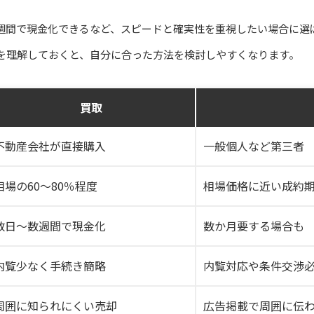
週間で現金化できるなど、スピードと確実性を重視したい場合に選
を理解しておくと、自分に合った方法を検討しやすくなります。
買取
不動産会社が直接購入
一般個人など第三者
相場の60〜80％程度
相場価格に近い成約
数日〜数週間で現金化
数か月要する場合も
内覧少なく手続き簡略
内覧対応や条件交渉
周囲に知られにくい売却
広告掲載で周囲に伝