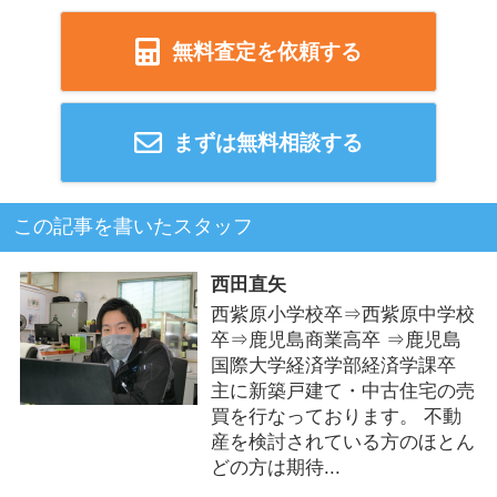
無料査定を依頼する
まずは無料相談する
この記事を書いたスタッフ
西田直矢
西紫原小学校卒⇒西紫原中学校
卒⇒鹿児島商業高卒 ⇒鹿児島
国際大学経済学部経済学課卒
主に新築戸建て・中古住宅の売
買を行なっております。 不動
産を検討されている方のほとん
どの方は期待...