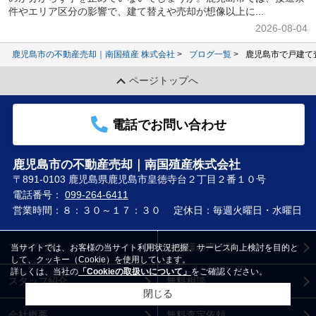
件やエリア区分の影響で、建て替えや売却が想像以上に...
2026-08-04
鹿児島市の不動産売却｜南国殖産 株式会社
ブログ一覧
鹿児島市で戸建て
ページトップへ
電話でお問い合わせ
鹿児島市の不動産売却｜南国殖産株式会社
〒891-0103 鹿児島県鹿児島市皇徳寺台２丁目２番１０号
電話番号：
099-264-6411
営業時間：８：３０～１７：３０
定休日：毎週火曜日・水曜日
ブログ一覧
お客様の声一覧
当サイトでは、お客様の当サイト利用状況把握、サービス向上検討を目的と
して、クッキー（Cookie）を使用しています。
詳しくは、当社の
「Cookieの取扱いについて」
をご確認ください。
スタッフ紹介
無料相談
閉じる
会社概要
無料査定依頼