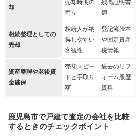
売却時期の
残高証明書
却
両立
類
相続人が納
登記簿謄本
相続整理としての
得しやすい
や固定資産
売却
客観性
税情報
売却スピー
過去のリフ
資産整理や老後資
ドと手取り
ォーム履歴
金確保
額
資料
鹿児島市で戸建て査定の会社を比較
するときのチェックポイント