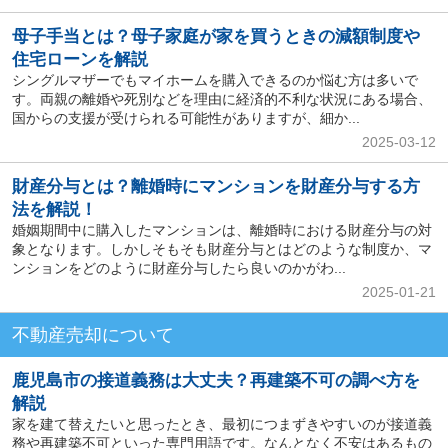
母子手当とは？母子家庭が家を買うときの減額制度や
住宅ローンを解説
シングルマザーでもマイホームを購入できるのか悩む方は多いで
す。両親の離婚や死別などを理由に経済的不利な状況にある場合、
国からの支援が受けられる可能性がありますが、細か...
2025-03-12
財産分与とは？離婚時にマンションを財産分与する方
法を解説！
婚姻期間中に購入したマンションは、離婚時における財産分与の対
象となります。しかしそもそも財産分与とはどのような制度か、マ
ンションをどのように財産分与したら良いのかがわ...
2025-01-21
不動産売却について
鹿児島市の接道義務は大丈夫？再建築不可の調べ方を
解説
家を建て替えたいと思ったとき、最初につまずきやすいのが接道義
務や再建築不可といった専門用語です。なんとなく不安はあるもの