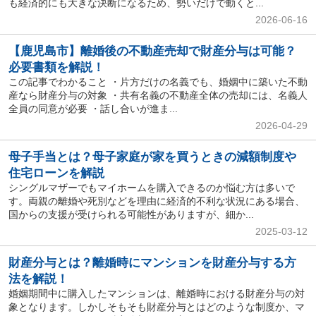
も経済的にも大きな決断になるため、勢いだけで動くと...
2026-06-16
【鹿児島市】離婚後の不動産売却で財産分与は可能？
必要書類を解説！
この記事でわかること ・片方だけの名義でも、婚姻中に築いた不動
産なら財産分与の対象 ・共有名義の不動産全体の売却には、名義人
全員の同意が必要 ・話し合いが進ま...
2026-04-29
母子手当とは？母子家庭が家を買うときの減額制度や
住宅ローンを解説
シングルマザーでもマイホームを購入できるのか悩む方は多いで
す。両親の離婚や死別などを理由に経済的不利な状況にある場合、
国からの支援が受けられる可能性がありますが、細か...
2025-03-12
財産分与とは？離婚時にマンションを財産分与する方
法を解説！
婚姻期間中に購入したマンションは、離婚時における財産分与の対
象となります。しかしそもそも財産分与とはどのような制度か、マ