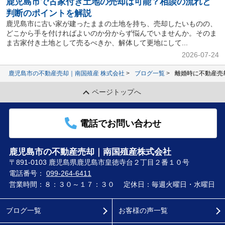
鹿児島市で古家付き土地の売却は可能？相談の流れと
判断のポイントを解説
鹿児島市に古い家が建ったままの土地を持ち、売却したいものの、
どこから手を付ければよいのか分からず悩んでいませんか。そのま
ま古家付き土地として売るべきか、解体して更地にして...
2026-07-24
鹿児島市の不動産売却｜南国殖産 株式会社
ブログ一覧
離婚時に不動産売
ページトップへ
電話でお問い合わせ
鹿児島市の不動産売却｜南国殖産株式会社
〒891-0103 鹿児島県鹿児島市皇徳寺台２丁目２番１０号
電話番号：
099-264-6411
営業時間：８：３０～１７：３０
定休日：毎週火曜日・水曜日
ブログ一覧
お客様の声一覧