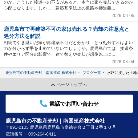
のか。こうした接道への不安があると、本当に家を売却できるのか
心配になります。しかし、建築基準法上の道路や接道義...
2026-08-05
鹿児島市で再建築不可の家は売れる？売却の注意点と
処分方法を解説
相続で引き継いだ家が再建築不可だと分かり、どう処分すればよい
のか分からず手を止めていないでしょうか。鹿児島市では、接道条
件やエリア区分の影響で、建て替えや売却が想像以上に...
2026-08-04
鹿児島市の不動産売却｜南国殖産 株式会社
ブログ一覧
水路に接した土地
ページトップへ
電話でお問い合わせ
鹿児島市の不動産売却｜南国殖産株式会社
〒891-0103 鹿児島県鹿児島市皇徳寺台２丁目２番１０号
電話番号：
099-264-6411