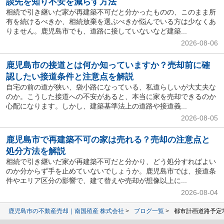
談先を知り不安を減らす方法
相続で引き継いだ家が再建築不可だと分かったものの、このまま所
有を続けるべきか、相続放棄を選ぶべきか悩んでいる方は少なくあ
りません。鹿児島市でも、道路に接していないなど建築...
2026-08-06
鹿児島市の接道とは何か知っていますか？売却前に確
認したい接道条件と注意点を解説
自宅の前の道が狭い、袋小路になっている、私道らしいが大丈夫な
のか。こうした接道への不安があると、本当に家を売却できるのか
心配になります。しかし、建築基準法上の道路や接道義...
2026-08-05
鹿児島市で再建築不可の家は売れる？売却の注意点と
処分方法を解説
相続で引き継いだ家が再建築不可だと分かり、どう処分すればよい
のか分からず手を止めていないでしょうか。鹿児島市では、接道条
件やエリア区分の影響で、建て替えや売却が想像以上に...
2026-08-04
鹿児島市の不動産売却｜南国殖産 株式会社
ブログ一覧
都市計画道路予定