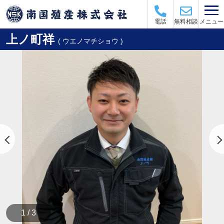
メニュー
電話
無料相談
上ノ町祥
( ウエノマチショウ )
1 / 3