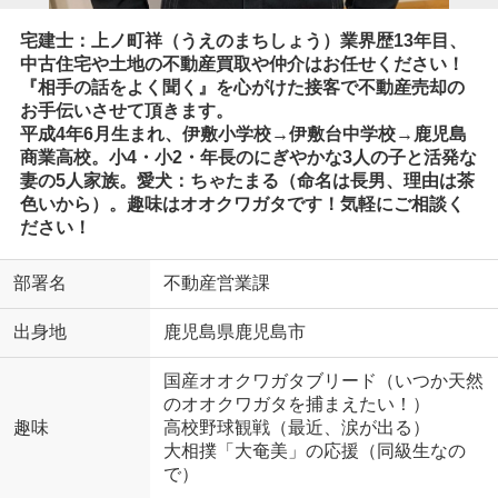
宅建士：上ノ町祥（うえのまちしょう）業界歴13年目、
中古住宅や土地の不動産買取や仲介はお任せください！
『相手の話をよく聞く』を心がけた接客で不動産売却の
お手伝いさせて頂きます。
平成4年6月生まれ、伊敷小学校→伊敷台中学校→鹿児島
商業高校。小4・小2・年長のにぎやかな3人の子と活発な
妻の5人家族。愛犬：ちゃたまる（命名は長男、理由は茶
色いから）。趣味はオオクワガタです！気軽にご相談く
ださい！
部署名
不動産営業課
出身地
鹿児島県鹿児島市
国産オオクワガタブリード（いつか天然
のオオクワガタを捕まえたい！）
趣味
高校野球観戦（最近、涙が出る）
大相撲「大奄美」の応援（同級生なの
で）