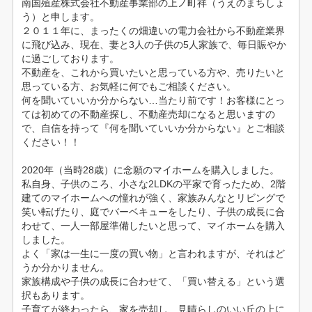
南国殖産株式会社不動産事業部の上ノ町祥（うえのまちしょ
う）と申します。
２０１１年に、まったくの畑違いの電力会社から不動産業界
に飛び込み、現在、妻と3人の子供の5人家族で、毎日賑やか
に過ごしております。
不動産を、これから買いたいと思っている方や、売りたいと
思っている方、お気軽に何でもご相談ください。
何を聞いていいか分からない…当たり前です！お客様にとっ
ては初めての不動産探し、不動産売却になると思いますの
で、自信を持って『何を聞いていいか分からない』とご相談
ください！！
2020年（当時28歳）に念願のマイホームを購入しました。
私自身、子供のころ、小さな2LDKの平家で育ったため、2階
建てのマイホームへの憧れが強く、家族みんなとリビングで
笑い転げたり、庭でバーベキューをしたり、子供の成長に合
わせて、一人一部屋準備したいと思って、マイホームを購入
しました。
よく「家は一生に一度の買い物」と言われますが、それはど
うか分かりません。
家族構成や子供の成長に合わせて、「買い替える」という選
択もあります。
子育てが終わったら、家を売却し、見晴らしのいい丘の上に