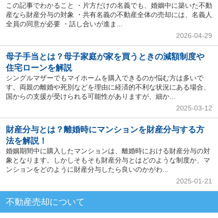
この記事でわかること ・片方だけの名義でも、婚姻中に築いた不動
産なら財産分与の対象 ・共有名義の不動産全体の売却には、名義人
全員の同意が必要 ・話し合いが進ま...
2026-04-29
母子手当とは？母子家庭が家を買うときの減額制度や
住宅ローンを解説
シングルマザーでもマイホームを購入できるのか悩む方は多いで
す。両親の離婚や死別などを理由に経済的不利な状況にある場合、
国からの支援が受けられる可能性がありますが、細か...
2025-03-12
財産分与とは？離婚時にマンションを財産分与する方
法を解説！
婚姻期間中に購入したマンションは、離婚時における財産分与の対
象となります。しかしそもそも財産分与とはどのような制度か、マ
ンションをどのように財産分与したら良いのかがわ...
2025-01-21
不動産売却について