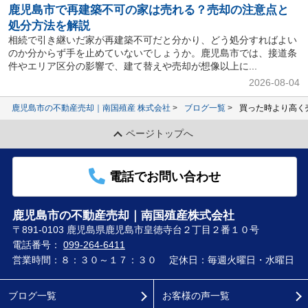
鹿児島市で再建築不可の家は売れる？売却の注意点と
処分方法を解説
相続で引き継いだ家が再建築不可だと分かり、どう処分すればよい
のか分からず手を止めていないでしょうか。鹿児島市では、接道条
件やエリア区分の影響で、建て替えや売却が想像以上に...
2026-08-04
鹿児島市の不動産売却｜南国殖産 株式会社
ブログ一覧
買った時より高く
ページトップへ
電話でお問い合わせ
鹿児島市の不動産売却｜南国殖産株式会社
〒891-0103 鹿児島県鹿児島市皇徳寺台２丁目２番１０号
電話番号：
099-264-6411
営業時間：８：３０～１７：３０
定休日：毎週火曜日・水曜日
ブログ一覧
お客様の声一覧