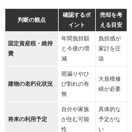
確認するポ
売却を考
判断の観点
イント
える目安
年間負担額
負担感が
固定資産税・維持
と今後の増
家計を圧
費
減
迫
雨漏りやひ
大規模修
建物の老朽化状況
び割れの有
繕が必要
無
自分や家族
具体的な
将来の利用予定
が住む可能
予定がな
性
い