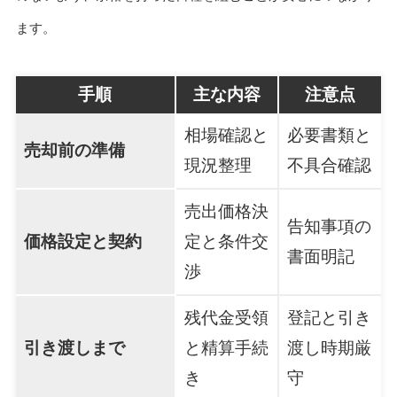
ます。
手順
主な内容
注意点
相場確認と
必要書類と
売却前の準備
現況整理
不具合確認
売出価格決
告知事項の
価格設定と契約
定と条件交
書面明記
渉
残代金受領
登記と引き
引き渡しまで
と精算手続
渡し時期厳
き
守