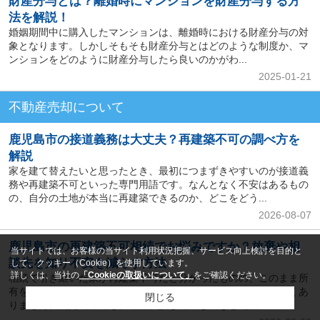
財産分与とは？離婚時にマンションを財産分与する方
法を解説！
婚姻期間中に購入したマンションは、離婚時における財産分与の対
象となります。しかしそもそも財産分与とはどのような制度か、マ
ンションをどのように財産分与したら良いのかがわ...
2025-01-21
不動産売却について
鹿児島市の接道義務は大丈夫？再建築不可の調べ方を
解説
家を建て替えたいと思ったとき、最初につまずきやすいのが接道義
務や再建築不可といった専門用語です。なんとなく不安はあるもの
の、自分の土地が本当に再建築できるのか、どこをどう...
2026-08-07
鹿児島市の再建築不可相続でお悩みですか？放棄や相
当サイトでは、お客様の当サイト利用状況把握、サービス向上検討を目的と
談先を知り不安を減らす方法
して、クッキー（Cookie）を使用しています。
詳しくは、当社の
「Cookieの取扱いについて」
をご確認ください。
相続で引き継いだ家が再建築不可だと分かったものの、このまま所
有を続けるべきか、相続放棄を選ぶべきか悩んでいる方は少なくあ
閉じる
りません。鹿児島市でも、道路に接していないなど建築...