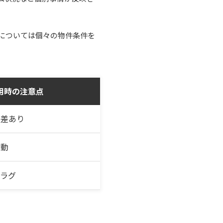
については個々の物件条件を
用時の注意点
別差あり
変動
ムラグ