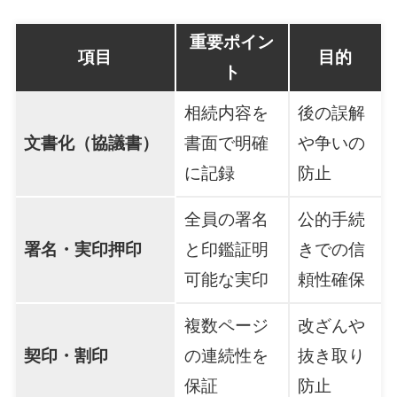
重要ポイン
項目
目的
ト
相続内容を
後の誤解
文書化（協議書）
書面で明確
や争いの
に記録
防止
全員の署名
公的手続
署名・実印押印
と印鑑証明
きでの信
可能な実印
頼性確保
複数ページ
改ざんや
契印・割印
の連続性を
抜き取り
保証
防止