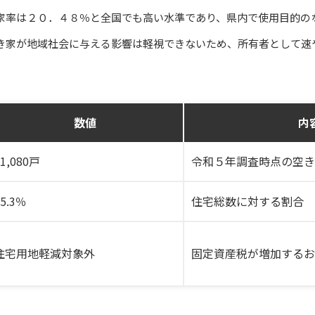
家率は２０．４８％と全国でも高い水準であり、県内で使用目的の
き家が地域社会に与える影響は軽視できないため、所有者として速
数値
内
51,080戸
令和５年調査時点の空き
15.3％
住宅総数に対する割合
住宅用地軽減対象外
固定資産税が増加するお