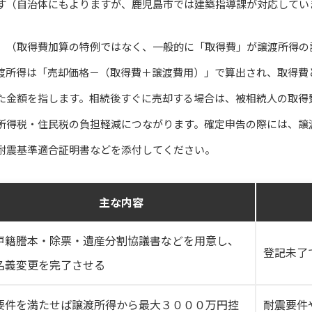
す（自治体にもよりますが、鹿児島市では建築指導課が対応してい
」（取得費加算の特例ではなく、一般的に「取得費」が譲渡所得の
渡所得は「売却価格－（取得費＋譲渡費用）」で算出され、取得費
た金額を指します。相続後すぐに売却する場合は、被相続人の取得
所得税・住民税の負担軽減につながります。確定申告の際には、譲
耐震基準適合証明書などを添付してください。
主な内容
戸籍謄本・除票・遺産分割協議書などを用意し、
登記未了
名義変更を完了させる
要件を満たせば譲渡所得から最大３０００万円控
耐震要件