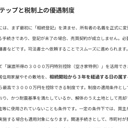
テップと税制上の優遇制度
には、まず最初に「相続登記」を済ませ、所有者の名義を正式に変
る手続きであり、登記が未了の場合、売買契約が成立しません。必
議書などです。司法書士へ依頼することでスムーズに進められます
て「譲渡所得の３０００万円特別控除（空き家特例）」を活用でき
相続開始から３年を経過する日の属す
居住用家屋やその敷地を、
ら最高で３０００万円を控除できる制度です。制度の適用条件とし
おり、かつ耐震基準を満たしているか、解体のうえ土地として売却
住等に使用されていないことも条件です。一定の条件下では、買主
実施する場合も適用対象になります。関連手続きとして、市町村が