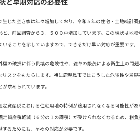
状と早期対応の必要性
で生じた空き家は年々増加しており、令和５年の住宅・土地統計調
％と、前回調査から３，５００戸増加しています。この現状は地域
ていることを示していますので、できるだけ早い対応が重要です。
外壁の破損に伴う倒壊の危険性や、雑草の繁茂による衛生上の問題
なリスクをもたらします。特に鹿児島市ではこうした危険性や景観
とが求められています。
固定資産税における住宅用地の特例が適用されなくなる可能性があ
固定資産税軽減（６分の１の課税）が受けられなくなるため、税負
避するためにも、早めの対応が必要です。