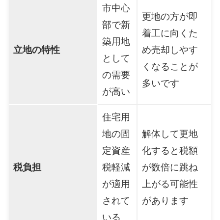
市中心
更地の方が即
部で新
着工に向くた
築用地
立地の特性
め売却しやす
として
くなることが
の需要
多いです
が高い
住宅用
地の固
解体して更地
定資産
化すると税額
税負担
税軽減
が数倍に跳ね
が適用
上がる可能性
されて
があります
いる