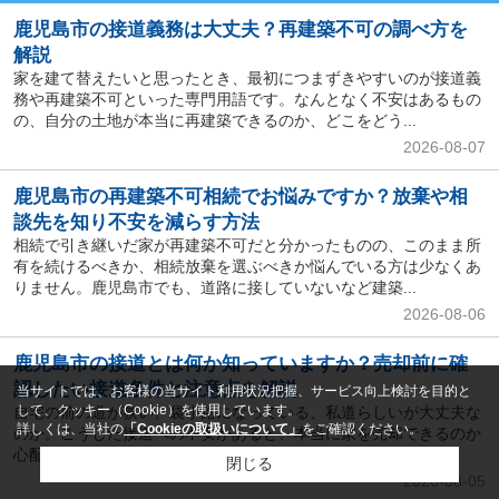
鹿児島市の接道義務は大丈夫？再建築不可の調べ方を
解説
家を建て替えたいと思ったとき、最初につまずきやすいのが接道義
務や再建築不可といった専門用語です。なんとなく不安はあるもの
の、自分の土地が本当に再建築できるのか、どこをどう...
2026-08-07
鹿児島市の再建築不可相続でお悩みですか？放棄や相
談先を知り不安を減らす方法
相続で引き継いだ家が再建築不可だと分かったものの、このまま所
有を続けるべきか、相続放棄を選ぶべきか悩んでいる方は少なくあ
りません。鹿児島市でも、道路に接していないなど建築...
2026-08-06
鹿児島市の接道とは何か知っていますか？売却前に確
認したい接道条件と注意点を解説
当サイトでは、お客様の当サイト利用状況把握、サービス向上検討を目的と
して、クッキー（Cookie）を使用しています。
自宅の前の道が狭い、袋小路になっている、私道らしいが大丈夫な
詳しくは、当社の
「Cookieの取扱いについて」
をご確認ください。
のか。こうした接道への不安があると、本当に家を売却できるのか
心配になります。しかし、建築基準法上の道路や接道義...
閉じる
2026-08-05