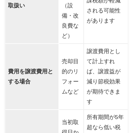
課税額が軽減
取扱い
（設
される可能性
備・改
があります
良費な
ど）
譲渡費用とし
売却目
て計上すれ
費用を譲渡費用と
的のリ
ば、譲渡益が
する場合
フォー
減り節税効果
ムなど
が期待できま
す
所有期間が5年
当初取
超なら低い税
得日か