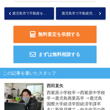
鹿児島市で不動産を高く売却したい方必見！売るコツと費用のポイントもご紹介...
鹿児島市で不動産売却を検討中の方へ！築年数の影響と価格の目安をご紹介...
無料査定を依頼する
まずは無料相談する
この記事を書いたスタッフ
西田直矢
西紫原小学校卒⇒西紫原中学校
卒⇒鹿児島商業高卒 ⇒鹿児島
国際大学経済学部経済学課卒
主に新築戸建て・中古住宅の売