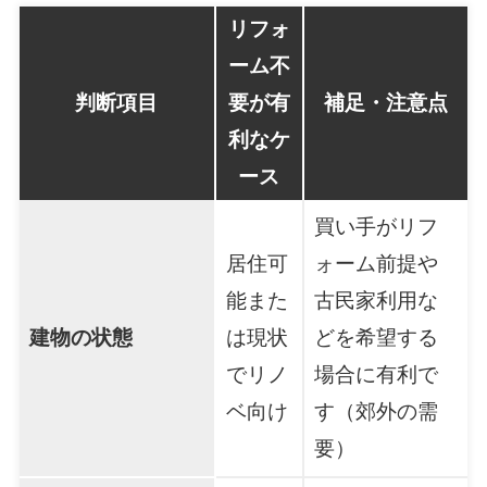
リフォ
ーム不
判断項目
要が有
補足・注意点
利なケ
ース
買い手がリフ
居住可
ォーム前提や
能また
古民家利用な
建物の状態
は現状
どを希望する
でリノ
場合に有利で
ベ向け
す（郊外の需
要）