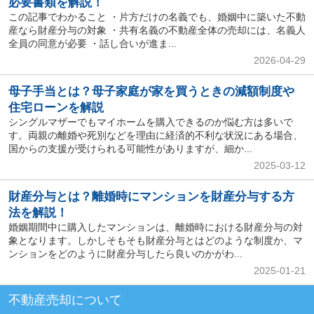
必要書類を解説！
この記事でわかること ・片方だけの名義でも、婚姻中に築いた不動
産なら財産分与の対象 ・共有名義の不動産全体の売却には、名義人
全員の同意が必要 ・話し合いが進ま...
2026-04-29
母子手当とは？母子家庭が家を買うときの減額制度や
住宅ローンを解説
シングルマザーでもマイホームを購入できるのか悩む方は多いで
す。両親の離婚や死別などを理由に経済的不利な状況にある場合、
国からの支援が受けられる可能性がありますが、細か...
2025-03-12
財産分与とは？離婚時にマンションを財産分与する方
法を解説！
婚姻期間中に購入したマンションは、離婚時における財産分与の対
象となります。しかしそもそも財産分与とはどのような制度か、マ
ンションをどのように財産分与したら良いのかがわ...
2025-01-21
不動産売却について