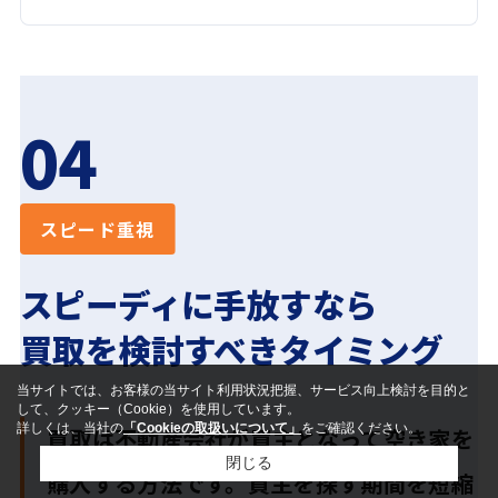
04
スピード重視
スピーディに手放すなら
買取を検討すべきタイミング
当サイトでは、お客様の当サイト利用状況把握、サービス向上検討を目的と
して、クッキー（Cookie）を使用しています。
詳しくは、当社の
「Cookieの取扱いについて」
をご確認ください。
買取は不動産会社が買主となって空き家を
閉じる
購入する方法です。買主を探す期間を短縮