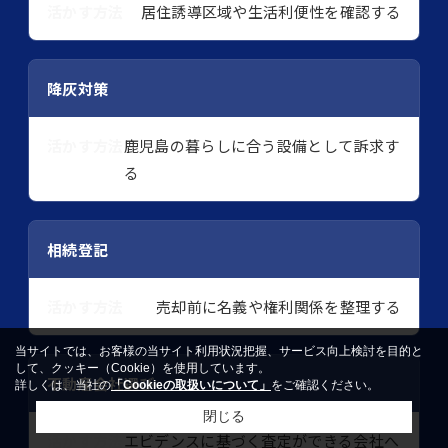
居住誘導区域や生活利便性を確認する
降灰対策
鹿児島の暮らしに合う設備として訴求す
る
相続登記
売却前に名義や権利関係を整理する
当サイトでは、お客様の当サイト利用状況把握、サービス向上検討を目的と
して、クッキー（Cookie）を使用しています。
不動産会社選び
詳しくは、当社の
「Cookieの取扱いについて」
をご確認ください。
閉じる
エビデンスに基づく査定ができる会社へ