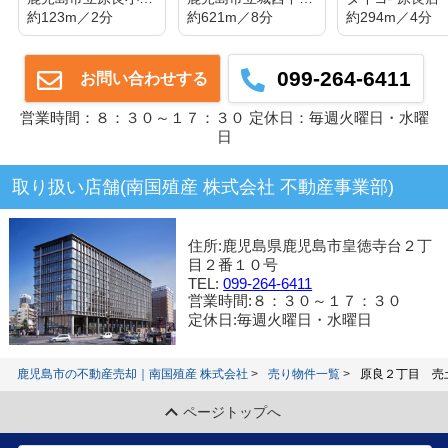
約123m／2分
約621m／8分
約294m／4分
099-264-6411
お問い合わせする
営業時間：８：３０～１７：３０ 定休日：毎週火曜日・水曜
日
取り扱い店舗(南国殖産 株式会社 不動産事業部)
住所:鹿児島県鹿児島市皇徳寺台２丁
目２番１０号
TEL:
099-264-6411
営業時間:８：３０～１７：３０
定休日:毎週火曜日・水曜日
鹿児島市の不動産売却｜南国殖産 株式会社
売り物件一覧
原良２丁目 売
ページトップへ