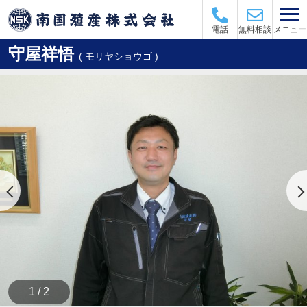
メニュー
電話
無料相談
守屋祥悟
( モリヤショウゴ )
1 / 2