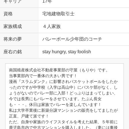
キャリア
17年
資格
宅地建物取引士
家族構成
４人家族
将来の夢
バレーボール少年団のコーチ
座右の銘
stay hungry, stay foolish
南国殖産株式会社不動産事業部の守屋（もりや）です。
当事業部内で一番体の大きい男です！
漫画『スラムダンク』に影響されバスケットボールをしたか
ったのですが中学校（入学は高山中）にバスケ部がなく、し
ょうがないのでバレー部に入部！どっぷりはまってしまい、
今では長男にもバレーをさせています。たぶん長女
も・・・。休日は家族でバレーを楽しんでいます！
私は大学卒業後に新築分譲マンションの販売をしてましたが
正直、戸建て派です！
ただ、自身や家族のライフスタイルを考えた結果、５年前に
鹿児島市内で中古マンションを購入しました。（妻には事後