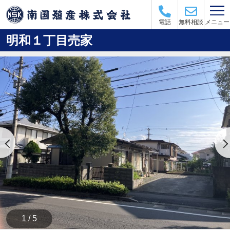
メニュー
電話
無料相談
明和１丁目売家
1 / 5