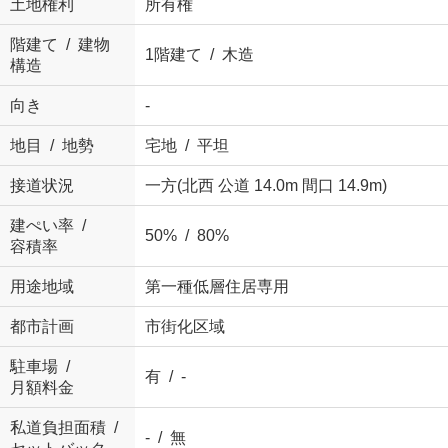
土地権利
所有権
階建て / 建物
1階建て / 木造
構造
向き
-
地目 / 地勢
宅地 / 平坦
接道状況
一方(北西 公道 14.0m 間口 14.9m)
建ぺい率 /
50% / 80%
容積率
用途地域
第一種低層住居専用
都市計画
市街化区域
駐車場 /
有 / -
月額料金
私道負担面積 /
- / 無