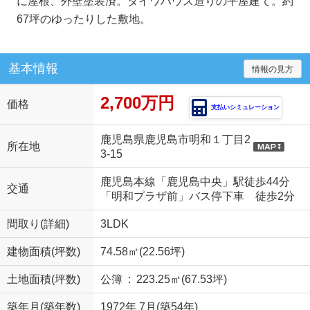
に屋根、外壁塗装済。ダイワハウス造りの平屋建て。約
67坪のゆったりした敷地。
基本情報
情報の見方
2,700万円
価格
支払いシミュレーション
鹿児島県鹿児島市明和１丁目2
所在地
3-15
鹿児島本線「鹿児島中央」駅徒歩44分
交通
「明和プラザ前」バス停下車 徒歩2分
間取り(詳細)
3LDK
建物面積(坪数)
74.58㎡(22.56坪)
土地面積(坪数)
公簿 : 223.25㎡(67.53坪)
築年月(築年数)
1972年 7月(築54年)