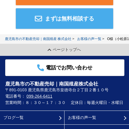
まずは無料相談する
鹿児島市の不動産売却｜南国殖産 株式会社
お客様の声一覧
O様（小松原1
ページトップへ
電話でお問い合わせ
鹿児島市の不動産売却｜南国殖産株式会社
〒891-0103 鹿児島県鹿児島市皇徳寺台２丁目２番１０号
電話番号：
099-264-6411
営業時間：８：３０～１７：３０
定休日：毎週火曜日・水曜日
ブログ一覧
お客様の声一覧