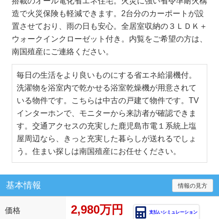
搭載のオール電化省エネ住宅。火災に強い省令準耐火構
造で火災保険も軽減できます。2台分のカーポートが設
置させており、雨の日も安心。全居室収納の３ＬＤＫ＋
ウォークインクローゼット付き。内覧をご希望の方は、
南国殖産にご連絡ください。
毎日の生活をより良いものにする省エネ給湯機付。
洗濯物を浴室内で乾かせる浴室乾燥機が用意されて
いる物件です。こちらは中古の戸建て物件です。TV
インターホンで、モニターから来訪者が確認できま
す。交通アクセスの充実した鹿児島市電１系統上塩
屋周辺なら、きっと充実した暮らしが送れるでしょ
う。住まい探しは南国殖産にお任せください。
基本情報
情報の見方
2,980万円
価格
支払いシミュレーション