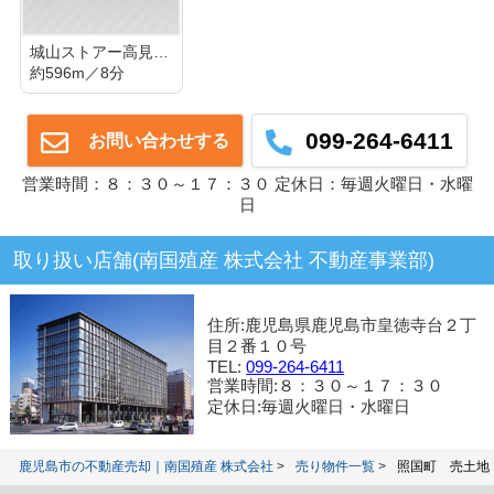
城山ストアー高見馬場店
約596m／8分
099-264-6411
お問い合わせする
営業時間：８：３０～１７：３０ 定休日：毎週火曜日・水曜
日
取り扱い店舗(南国殖産 株式会社 不動産事業部)
住所:鹿児島県鹿児島市皇徳寺台２丁
目２番１０号
TEL:
099-264-6411
営業時間:８：３０～１７：３０
定休日:毎週火曜日・水曜日
鹿児島市の不動産売却｜南国殖産 株式会社
売り物件一覧
照国町 売土地