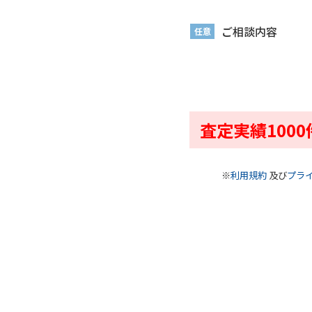
ご相談内容
任意
査定実績100
※
利用規約
及び
プラ