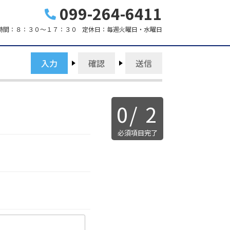
099-264-6411
時間：
８：３０～１７：３０
定休日：
毎週火曜日・水曜日
入力
確認
送信
0
/
2
必須項目完了